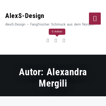
Zum
Inhalt
AlexS-Design
springen
AlexS-Design – Fangfrischer Schmuck aus dem Norden !
0 Artikel
Autor:
Alexandra
Mergili